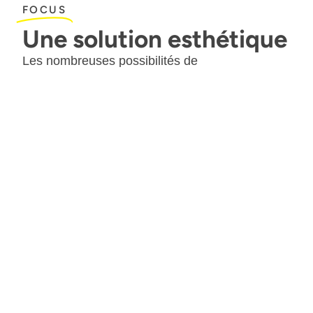
FOCUS
Une solution esthétique
Les nombreuses possibilités de
personnalisation ainsi que notre implantation
judicieusement réalisée assurent une
esthétique parfaite de votre projet.